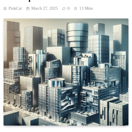
PinkCat
March 27, 2025
0
13 Mins